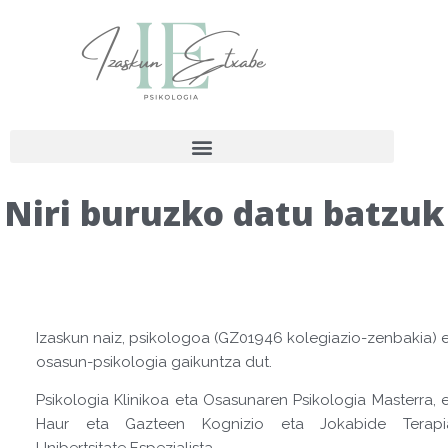
Niri buruzko datu batzuk
Izaskun naiz, psikologoa (GZ01946 kolegiazio-zenbakia) 
osasun-psikologia gaikuntza dut.
Psikologia Klinikoa eta Osasunaren Psikologia Masterra, 
Haur eta Gazteen Kognizio eta Jokabide Terapi