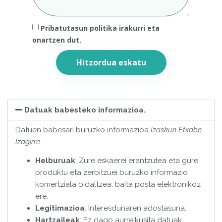
Pribatutasun politika irakurri eta
onartzen dut.
Hitzordua eskatu
Datuak babesteko informazioa.
Datuen babesari buruzko informazioa
Izaskun Etxabe
Izagirre.
Helburuak
: Zure eskaerei erantzutea eta gure
produktu eta zerbitzuei buruzko informazio
komertziala bidaltzea, baita posta elektronikoz
ere.
Legitimazioa
: Interesdunaren adostasuna.
Hartzaileak
: Ez dago aurreikusita datuak