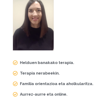
Helduen banakako terapia.
Terapia nerabeekin.
Familia orientazioa eta aholkularitza.
Aurrez-aurre eta online.