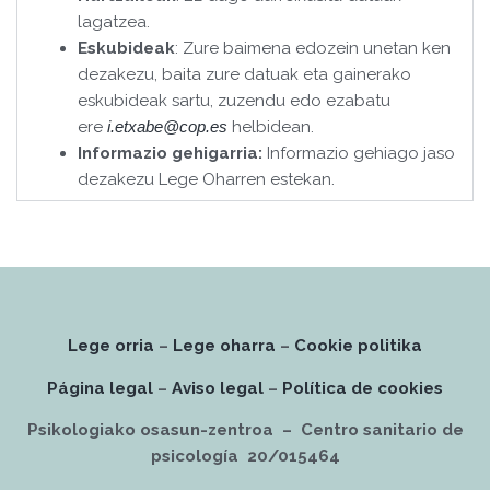
lagatzea.
Eskubideak
: Zure baimena edozein unetan ken
dezakezu, baita zure datuak eta gainerako
eskubideak sartu, zuzendu edo ezabatu
ere
helbidean.
i.etxabe@cop.es
Informazio gehigarria:
Informazio gehiago jaso
dezakezu Lege Oharren estekan.
Lege orria
–
Lege oharra
–
Cookie politika
Página legal
–
Aviso legal
–
Política de cookies
Psikologiako osasun-zentroa – Centro sanitario de
psicología 20/015464