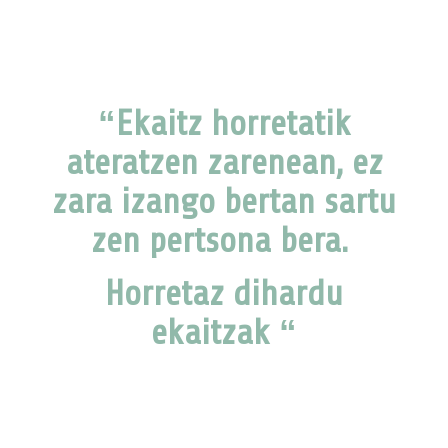
“Ekaitz horretatik
ateratzen zarenean, ez
zara izango bertan sartu
zen pertsona bera.
Horretaz dihardu
ekaitzak “