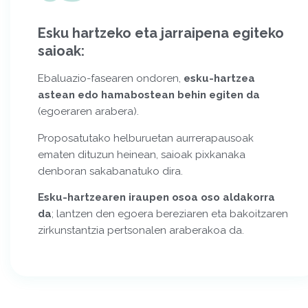
Esku hartzeko eta jarraipena egiteko
saioak:
Ebaluazio-fasearen ondoren,
esku-hartzea
astean edo hamabostean behin egiten da
(egoeraren arabera).
Proposatutako helburuetan aurrerapausoak
ematen dituzun heinean, saioak pixkanaka
denboran sakabanatuko dira.
Esku-hartzearen iraupen osoa oso aldakorra
da
; lantzen den egoera bereziaren eta bakoitzaren
zirkunstantzia pertsonalen araberakoa da.