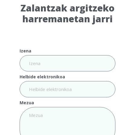
Zalantzak argitzeko
harremanetan jarri
Izena
Helbide elektronikoa
Mezua