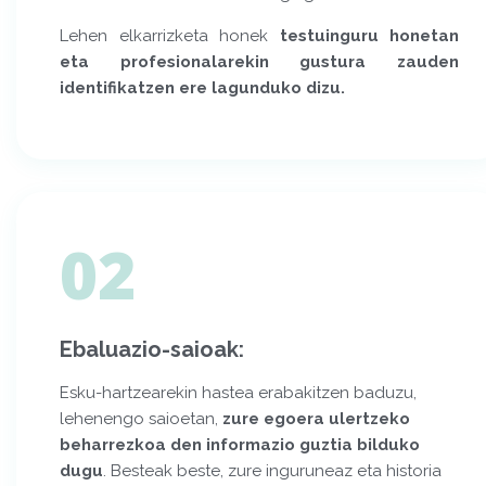
Lehen elkarrizketa honek
testuinguru honetan
eta profesionalarekin gustura zauden
identifikatzen ere lagunduko dizu.
02
Ebaluazio-saioak:
Esku-hartzearekin hastea erabakitzen baduzu,
lehenengo saioetan,
zure egoera ulertzeko
beharrezkoa den informazio guztia bilduko
dugu
. Besteak beste, zure inguruneaz eta historia