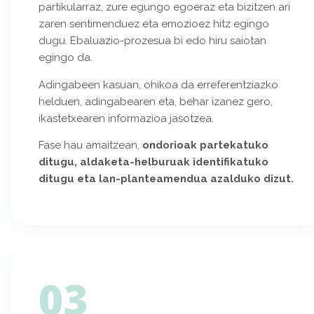
partikularraz, zure egungo egoeraz eta bizitzen ari
zaren sentimenduez eta emozioez hitz egingo
dugu. Ebaluazio-prozesua bi edo hiru saiotan
egingo da.
Adingabeen kasuan, ohikoa da erreferentziazko
helduen, adingabearen eta, behar izanez gero,
ikastetxearen informazioa jasotzea.
Fase hau amaitzean,
ondorioak partekatuko
ditugu, aldaketa-helburuak identifikatuko
ditugu eta lan-planteamendua azalduko dizut.
03