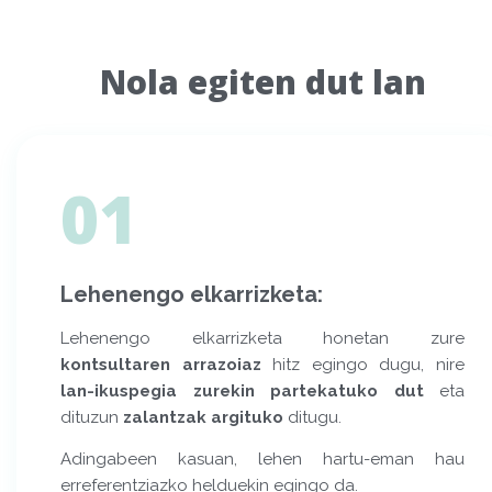
Nola egiten dut lan
01
Lehenengo elkarrizketa:
Lehenengo elkarrizketa honetan zure
kontsultaren arrazoiaz
hitz egingo dugu, nire
lan-ikuspegia zurekin partekatuko dut
eta
dituzun
zalantzak argituko
ditugu.
Adingabeen kasuan, lehen hartu-eman hau
erreferentziazko helduekin egingo da.