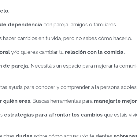
elo
.
 de dependencia
con pareja, amigos o familiares.
s hacer cambios en tu vida, pero no sabes cómo hacerlo.
poral
y/o quieres cambiar tu
relación con la comida.
n de pareja.
Necesitáis un espacio para mejorar la comuni
itas ayuda para conocer y comprender a la persona adolesc
r quién eres
. Buscas herramientas para
manejarte mejor 
as
estrategias para afrontar los cambios
que estáis viv
muchas
dudas
sobre cómo actuar y/o te sientes
sobrepa