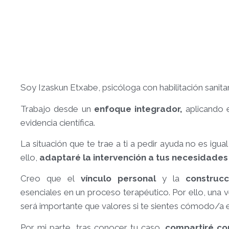
Soy Izaskun Etxabe, psicóloga con habilitación sanitar
Trabajo desde un
enfoque integrador,
aplicando 
evidencia científica.
La situación que te trae a ti a pedir ayuda no es igua
ello,
a
daptaré la intervención a tus necesidades 
Creo que el
vínculo personal
y la
construc
esenciales en un proceso terapéutico.
Por ello, una
será importante que valores si te sientes cómodo/a en
Por mi parte, tras conocer tu caso,
compartiré co