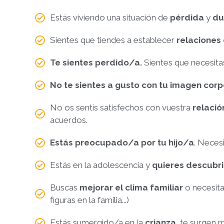
Estás viviendo una situación de
pérdida
y
du
Sientes que tiendes a establecer
relaciones
Te sientes perdido/a.
Sientes que necesita
No te sientes a gusto con tu imagen cor
No os sentís satisfechos con vuestra
relació
acuerdos.
Estás preocupado/a por tu hijo/a
. Neces
Estás en la adolescencia y
quieres descubri
Buscas
mejorar el clima familiar
o necesit
figuras en la familia...)
Estás sumergido/a en la
crianza,
te surgen 