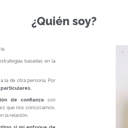
¿Quién soy?
ia.
estrategias basadas en la
l a la de otra persona. Por
particulares.
ción de confianza
son
 vez que nos conozcamos,
 la relación.
ntigo si mi enfoque de